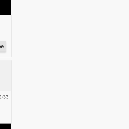
ее
о
Призраки
оперы
й
2:33