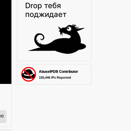
Drop тебя
поджидает
ее
о
Очередной