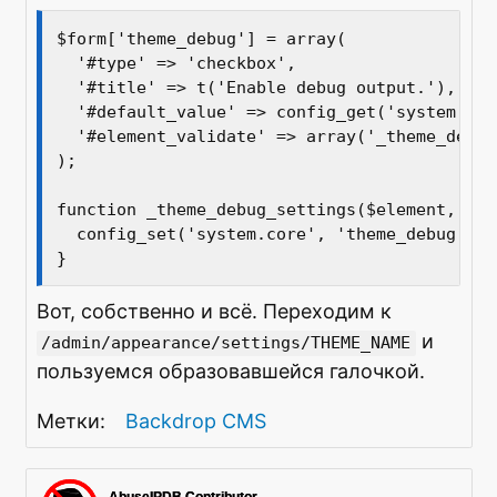
$form['theme_debug'] = array(

  '#type' => 'checkbox',

  '#title' => t('Enable debug output.'),

  '#default_value' => config_get('system.cor
  '#element_validate' => array('_theme_debug
);

function _theme_debug_settings($element, &$f
  config_set('system.core', 'theme_debug', $
Вот, собственно и всё. Переходим к
и
/admin/appearance/settings/THEME_NAME
пользуемся образовавшейся галочкой.
Backdrop CMS