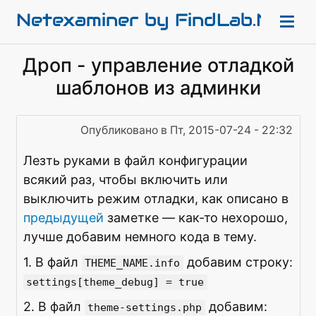
Skip
Netexaminer by FindLab.Net
to
main
Menu
Toggle menu visibility
Дроп - управление отладкой
content
Наверх
шаблонов из админки
Backdrop CMS
Drupal
Опубликовано в Пт, 2015-07-24 - 22:32
Linux
Интересно
Лезть руками в файл конфигурации
Музыка
всякий раз, чтобы включить или
Случайные цитаты
выключить режим отладки, как описано в
О гараже
предыдущей
заметке — как-то нехорошо,
лучше добавим немного кода в тему.
1. В файл
добавим строку:
THEME_NAME.info
settings[theme_debug] = true
2. В файл
добавим:
theme-settings.php